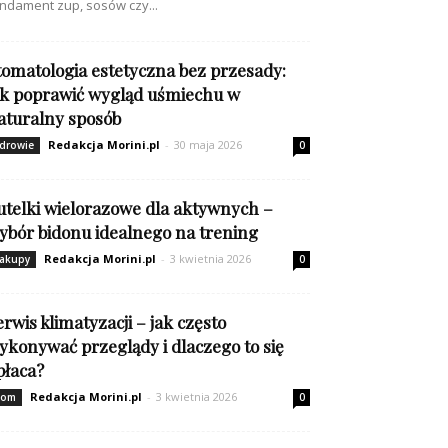
ndament zup, sosów czy...
tomatologia estetyczna bez przesady:
ak poprawić wygląd uśmiechu w
aturalny sposób
Redakcja Morini.pl
-
30 maja 2026
drowie
0
utelki wielorazowe dla aktywnych –
ybór bidonu idealnego na trening
Redakcja Morini.pl
-
3 kwietnia 2026
akupy
0
erwis klimatyzacji – jak często
ykonywać przeglądy i dlaczego to się
płaca?
Redakcja Morini.pl
-
3 kwietnia 2026
om
0