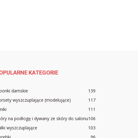
OPULARNE KATEGORIE
ponki damskie
139
rsety wyszczuplające (modelujące)
117
lniki
111
óry na podłogę i dywany ze skóry do salonu
106
lki wyszczuplające
103
rebki
96