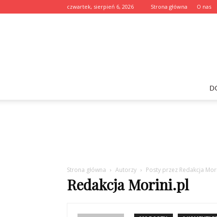
czwartek, sierpień 6, 2026
Strona główna
O nas
D
Strona główna
Autorzy
Posty przez Redakcja Mori
Redakcja Morini.pl