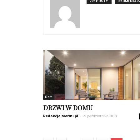
222 POSTY
0 KOMENTAR
Dom
DRZWI W DOMU
Redakcja Morini.pl
-
29 października 2018