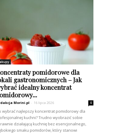
akupy
oncentraty pomidorowe dla
okali gastronomicznych – Jak
ybrać idealny koncentrat
omidorowy...
dakcja Morini.pl
-
16 lipca 2026
0
k wybrać najlepszy koncentrat pomidorowy dla
ofesjonalnej kuchni? Trudno wyobrazić sobie
rawnie działającą kuchnię bez esencjonalnego,
ębokiego smaku pomidorów, który stanowi