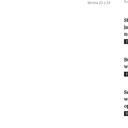
fu
Strona 23 z 23
S
j
n
Z
B
w
Z
S
w
o
D