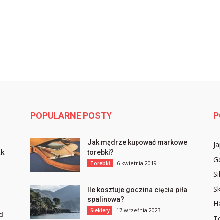
POPULARNE POSTY
P
Jak mądrze kupować markowe
Ja
ak
torebki?
Go
6 kwietnia 2019
Torebki
Si
Sk
Ile kosztuje godzina cięcia piła
spalinowa?
Ha
17 września 2023
Siekiery
ąd
To