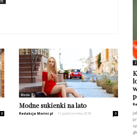
ZE
Z
K
l
w
p
Moda
Modne sukienki na lato
Re
Ja
Redakcja Morini.pl
-
11 października 2018
0
0
pr
sp
gł