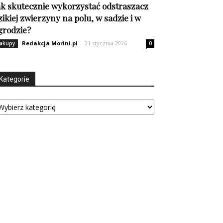
ak skutecznie wykorzystać odstraszacz
zikiej zwierzyny na polu, w sadzie i w
grodzie?
Redakcja Morini.pl
-
31 stycznia 2026
akupy
0
Kategorie
tegorie