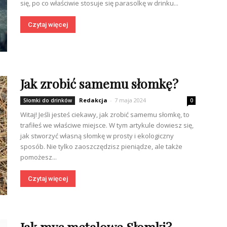
się, po co właściwie stosuje się parasolkę w drinku...
Czytaj więcej
Jak zrobić samemu słomkę?
Redakcja
-
7 maja 2024
Słomki do drinków
0
Witaj! Jeśli jesteś ciekawy, jak zrobić samemu słomkę, to
trafiłeś we właściwe miejsce. W tym artykule dowiesz się,
jak stworzyć własną słomkę w prosty i ekologiczny
sposób. Nie tylko zaoszczędzisz pieniądze, ale także
pomożesz...
Czytaj więcej
Jak myc metalowe Słomki?