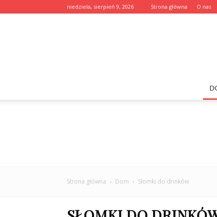
niedziela, sierpień 9, 2026
Strona główna
O nas
D
Strona główna
Dom
Słomki do drinków
SŁOMKI DO DRINKÓ