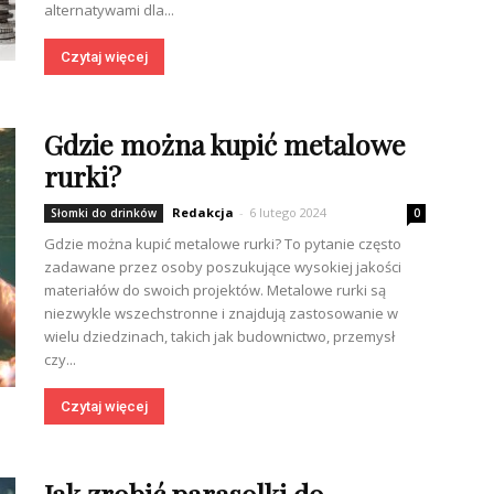
alternatywami dla...
Czytaj więcej
Gdzie można kupić metalowe
rurki?
Redakcja
-
6 lutego 2024
Słomki do drinków
0
Gdzie można kupić metalowe rurki? To pytanie często
zadawane przez osoby poszukujące wysokiej jakości
materiałów do swoich projektów. Metalowe rurki są
niezwykle wszechstronne i znajdują zastosowanie w
wielu dziedzinach, takich jak budownictwo, przemysł
czy...
Czytaj więcej
Jak zrobić parasolki do