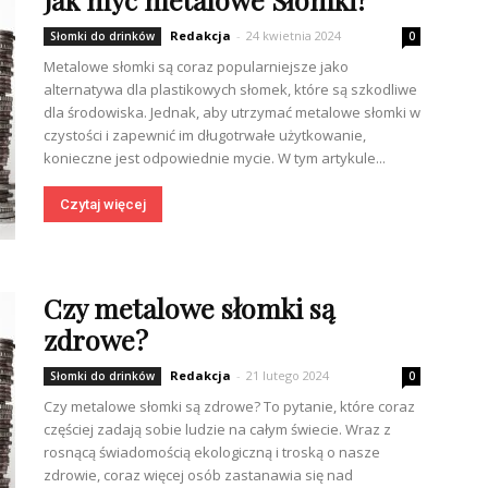
Redakcja
-
24 kwietnia 2024
Słomki do drinków
0
Metalowe słomki są coraz popularniejsze jako
alternatywa dla plastikowych słomek, które są szkodliwe
dla środowiska. Jednak, aby utrzymać metalowe słomki w
czystości i zapewnić im długotrwałe użytkowanie,
konieczne jest odpowiednie mycie. W tym artykule...
Czytaj więcej
Czy metalowe słomki są
zdrowe?
Redakcja
-
21 lutego 2024
Słomki do drinków
0
Czy metalowe słomki są zdrowe? To pytanie, które coraz
częściej zadają sobie ludzie na całym świecie. Wraz z
rosnącą świadomością ekologiczną i troską o nasze
zdrowie, coraz więcej osób zastanawia się nad