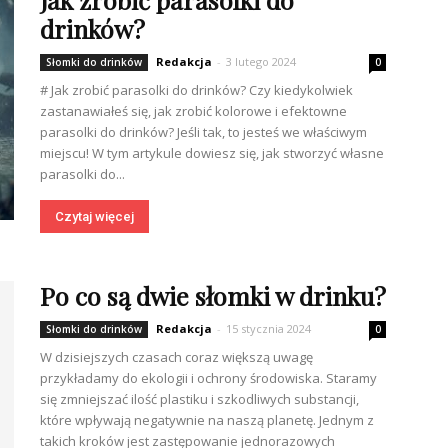
drinków?
Redakcja
-
3 lutego 2024
Słomki do drinków
0
# Jak zrobić parasolki do drinków? Czy kiedykolwiek
zastanawiałeś się, jak zrobić kolorowe i efektowne
parasolki do drinków? Jeśli tak, to jesteś we właściwym
miejscu! W tym artykule dowiesz się, jak stworzyć własne
parasolki do...
Czytaj więcej
Po co są dwie słomki w drinku?
Redakcja
-
15 stycznia 2024
Słomki do drinków
0
W dzisiejszych czasach coraz większą uwagę
przykładamy do ekologii i ochrony środowiska. Staramy
się zmniejszać ilość plastiku i szkodliwych substancji,
które wpływają negatywnie na naszą planetę. Jednym z
takich kroków jest zastępowanie jednorazowych