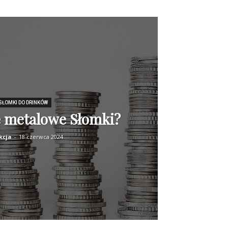
SŁOMKI DO DRINKÓW
ę metalowe Słomki?
kcja
-
18 czerwca 2024