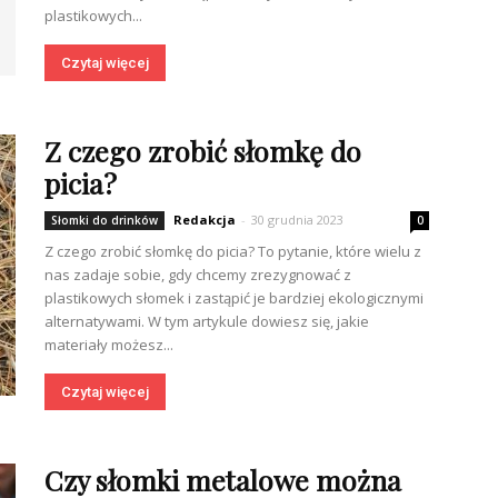
plastikowych...
Czytaj więcej
Z czego zrobić słomkę do
picia?
Redakcja
-
30 grudnia 2023
Słomki do drinków
0
Z czego zrobić słomkę do picia? To pytanie, które wielu z
nas zadaje sobie, gdy chcemy zrezygnować z
plastikowych słomek i zastąpić je bardziej ekologicznymi
alternatywami. W tym artykule dowiesz się, jakie
materiały możesz...
Czytaj więcej
Czy słomki metalowe można