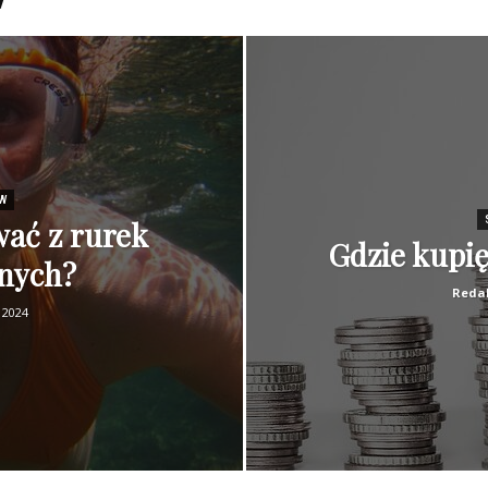
ÓW
ać z rurek
Gdzie kupi
nych?
Reda
a 2024