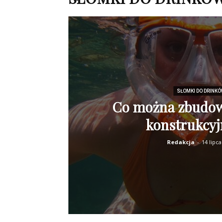
SŁOMKI DO DRINK
Co można zbudow
konstrukcyj
Redakcja
-
14 lipc