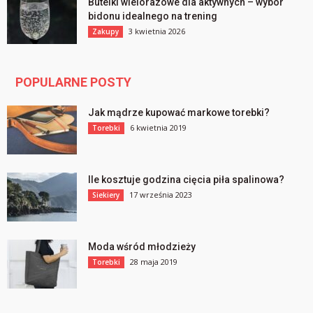
Butelki wielorazowe dla aktywnych – wybór
bidonu idealnego na trening
3 kwietnia 2026
Zakupy
POPULARNE POSTY
Jak mądrze kupować markowe torebki?
6 kwietnia 2019
Torebki
Ile kosztuje godzina cięcia piła spalinowa?
17 września 2023
Siekiery
Moda wśród młodzieży
28 maja 2019
Torebki