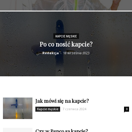
KAPCIE MĘSKIE
Po co nosić kapcie?
Redakcja
-
18 września 2023
Jak mówi się na kapcie?
7 czerwca 2024
Kapcie męskie
0
Czy w Pepco są kapcie?