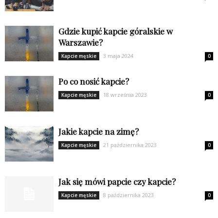
Gdzie kupić kapcie góralskie w
Warszawie?
3 maja 2024
Kapcie męskie
0
Po co nosić kapcie?
18 września 2023
Kapcie męskie
0
Jakie kapcie na zimę?
21 października 2023
Kapcie męskie
0
Jak się mówi papcie czy kapcie?
8 października 2023
Kapcie męskie
0