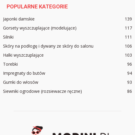
POPULARNE KATEGORIE
Japonki damskie
139
Gorsety wyszczuplające (modelujące)
117
Silniki
111
Skóry na podłogę i dywany ze skóry do salonu
106
Halki wyszczuplające
103
Torebki
96
Impregnaty do butów
94
Gumki do włosów
93
Siewniki ogrodowe (rozsiewacze ręczne)
86