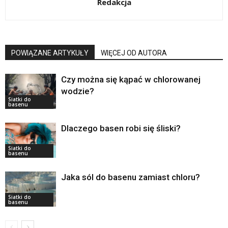
Redakcja
POWIĄZANE ARTYKUŁY
WIĘCEJ OD AUTORA
Czy można się kąpać w chlorowanej
wodzie?
Siatki do
basenu
Dlaczego basen robi się śliski?
Siatki do
basenu
Jaka sól do basenu zamiast chloru?
Siatki do
basenu