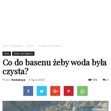
Strona główna
Dom
Siatki do basenu
Dom
Siatki do basenu
Co do basenu żeby woda była
czysta?
Przez
Redakcja
-
9 lipca 2024
510
0