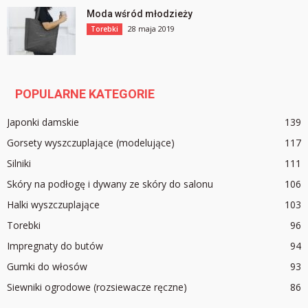
Moda wśród młodzieży
28 maja 2019
Torebki
POPULARNE KATEGORIE
Japonki damskie
139
Gorsety wyszczuplające (modelujące)
117
Silniki
111
Skóry na podłogę i dywany ze skóry do salonu
106
Halki wyszczuplające
103
Torebki
96
Impregnaty do butów
94
Gumki do włosów
93
Siewniki ogrodowe (rozsiewacze ręczne)
86