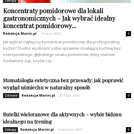
Zakupy
Koncentraty pomidorowe dla lokali
gastronomicznych – Jak wybrać idealny
koncentrat pomidorowy...
Redakcja Morini.pl
-
16 lipca 2026
0
Jak wybrać najlepszy koncentrat pomidorowy dla profesjonalnej
kuchni? Trudno wyobrazić sobie sprawnie działającą kuchnię bez
esencjonalnego, głębokiego smaku pomidorów, który stanowi
fundament zup, sosów czy...
Stomatologia estetyczna bez przesady: jak poprawić
wygląd uśmiechu w naturalny sposób
Redakcja Morini.pl
-
30 maja 2026
Zdrowie
0
Butelki wielorazowe dla aktywnych – wybór bidonu
idealnego na trening
Redakcja Morini.pl
-
3 kwietnia 2026
Zakupy
0