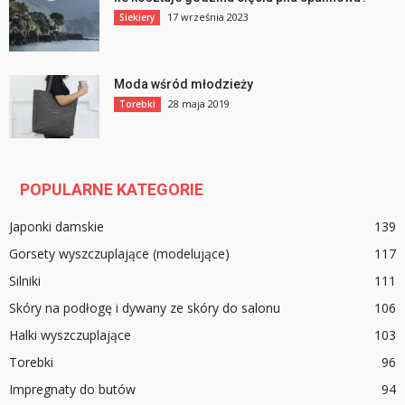
17 września 2023
Siekiery
Moda wśród młodzieży
28 maja 2019
Torebki
POPULARNE KATEGORIE
Japonki damskie
139
Gorsety wyszczuplające (modelujące)
117
Silniki
111
Skóry na podłogę i dywany ze skóry do salonu
106
Halki wyszczuplające
103
Torebki
96
Impregnaty do butów
94