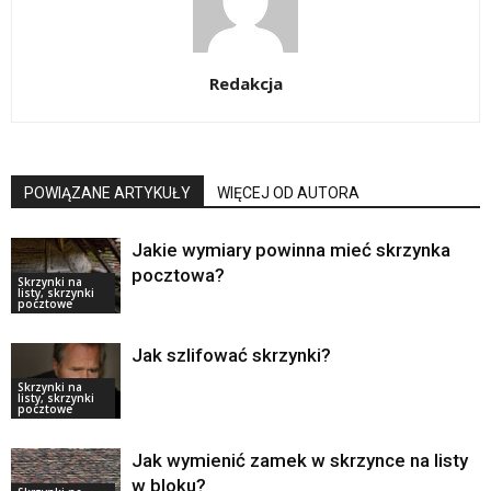
Redakcja
POWIĄZANE ARTYKUŁY
WIĘCEJ OD AUTORA
Jakie wymiary powinna mieć skrzynka
pocztowa?
Skrzynki na
listy, skrzynki
pocztowe
Jak szlifować skrzynki?
Skrzynki na
listy, skrzynki
pocztowe
Jak wymienić zamek w skrzynce na listy
w bloku?