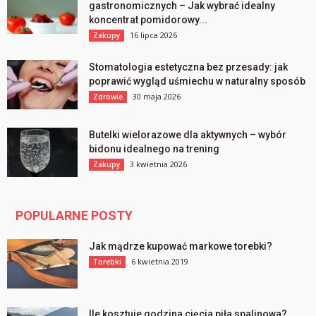
gastronomicznych – Jak wybrać idealny
koncentrat pomidorowy...
16 lipca 2026
Zakupy
Stomatologia estetyczna bez przesady: jak
poprawić wygląd uśmiechu w naturalny sposób
30 maja 2026
Zdrowie
Butelki wielorazowe dla aktywnych – wybór
bidonu idealnego na trening
3 kwietnia 2026
Zakupy
POPULARNE POSTY
Jak mądrze kupować markowe torebki?
6 kwietnia 2019
Torebki
Ile kosztuje godzina cięcia piła spalinowa?