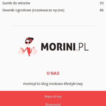
Gumki do włosów
93
Siewniki ogrodowe (rozsiewacze ręczne)
86
O NAS
morini.pl to blog modowo-lifestyle'owy
Mapa strony
© morini.pl