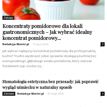
Zakupy
Koncentraty pomidorowe dla lokali
gastronomicznych – Jak wybrać idealny
koncentrat pomidorowy...
Redakcja Morini.pl
-
16 lipca 2026
0
Jak wybrać najlepszy koncentrat pomidorowy dla profesjonalnej
kuchni? Trudno wyobrazić sobie sprawnie działającą kuchnię bez
esencjonalnego, głębokiego smaku pomidorów, który stanowi
fundament zup, sosów czy...
Stomatologia estetyczna bez przesady: jak poprawić
wygląd uśmiechu w naturalny sposób
Redakcja Morini.pl
-
30 maja 2026
Zdrowie
0