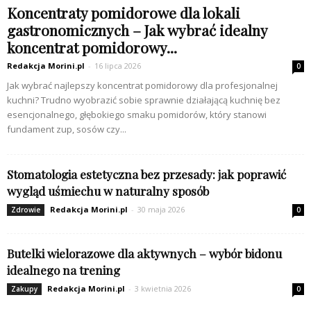
Koncentraty pomidorowe dla lokali
gastronomicznych – Jak wybrać idealny
koncentrat pomidorowy...
Redakcja Morini.pl
-
16 lipca 2026
0
Jak wybrać najlepszy koncentrat pomidorowy dla profesjonalnej
kuchni? Trudno wyobrazić sobie sprawnie działającą kuchnię bez
esencjonalnego, głębokiego smaku pomidorów, który stanowi
fundament zup, sosów czy...
Stomatologia estetyczna bez przesady: jak poprawić
wygląd uśmiechu w naturalny sposób
Redakcja Morini.pl
-
30 maja 2026
Zdrowie
0
Butelki wielorazowe dla aktywnych – wybór bidonu
idealnego na trening
Redakcja Morini.pl
-
3 kwietnia 2026
Zakupy
0