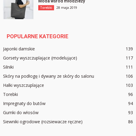
Moda wśród młodzieży
28 maja 2019
Torebki
POPULARNE KATEGORIE
Japonki damskie
139
Gorsety wyszczuplające (modelujące)
117
Silniki
111
Skóry na podłogę i dywany ze skóry do salonu
106
Halki wyszczuplające
103
Torebki
96
Impregnaty do butów
94
Gumki do włosów
93
Siewniki ogrodowe (rozsiewacze ręczne)
86