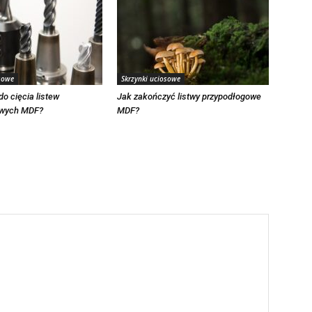
sowe
Skrzynki uciosowe
do cięcia listew
Jak zakończyć listwy przypodłogowe
owych MDF?
MDF?