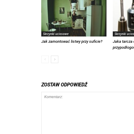
Skrzynki uciosowe
Skrzynki ucio
Jak zamontować listwy przy suficie?
Jaka tarcza 
przypodłog
ZOSTAW ODPOWIEDŹ