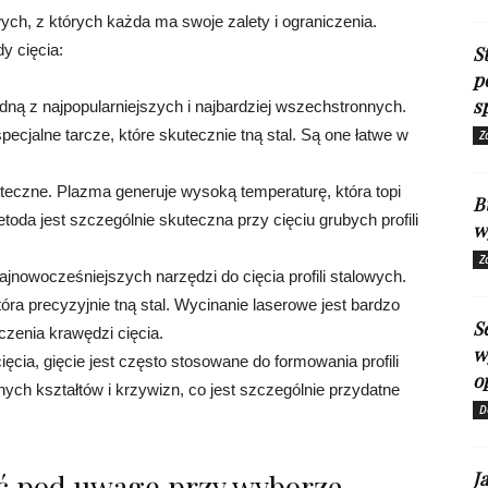
owych, z których każda ma swoje zalety i ograniczenia.
y cięcia:
S
p
s
dną z najpopularniejszych i najbardziej wszechstronnych.
cjalne tarcze, które skutecznie tną stal. Są one łatwe w
Z
teczne. Plazma generuje wysoką temperaturę, która topi
B
toda jest szczególnie skuteczna przy cięciu grubych profili
w
Z
ajnowocześniejszych narzędzi do cięcia profili stalowych.
óra precyzyjnie tną stal. Wycinanie laserowe jest bardzo
S
zenia krawędzi cięcia.
w
ięcia, gięcie jest często stosowane do formowania profili
o
ych kształtów i krzywizn, co jest szczególnie przydatne
D
iąć pod uwagę przy wyborze
J