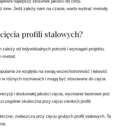
apewni najlepszy stosunek jakości do ceny.
ż inne. Jeśli zależy nam na czasie, warto wybrać metodę,
cięcia profili stalowych?
ch zależy od indywidualnych potrzeb i wymagań projektu.
h metod:
opularna ze względu na swoją wszechstronność i łatwość
ne w różnych rozmiarach i mogą być stosowane do cięcia
ecyzji i doskonałej jakości cięcia, wycinanie laserowe jest
zególnie skuteczna przy cięciu cienkich profili
eczne, zwłaszcza przy cięciu grubych profili stalowych. Ta
na.