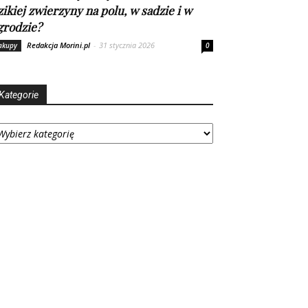
zikiej zwierzyny na polu, w sadzie i w
grodzie?
Redakcja Morini.pl
-
31 stycznia 2026
akupy
0
Kategorie
tegorie