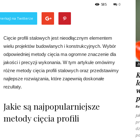
585
0
ierkaj) na Twitterze
Cięcie profili stalowych jest nieodłącznym elementem
wielu projektów budowlanych i konstrukcyjnych. Wybór
odpowiedniej metody cięcia ma ogromne znaczenie dla
jakości i precyzji wykonania. W tym artykule omówimy
Z
różne metody cięcia profili stalowych oraz przedstawimy
K
najlepsze rozwiązania, które zapewnią doskonałe
l
rezultaty.
w
p
Jakie są najpopularniejsze
Re
metody cięcia profili
Ja
pr
dz
po