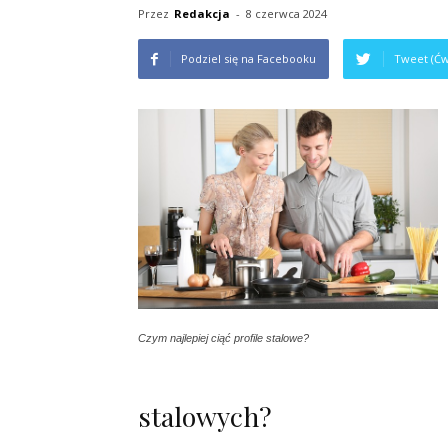
Przez
Redakcja
-
8 czerwca 2024
Podziel się na Facebooku
Tweet (Ćw
Czym najlepiej ciąć profile stalowe?
stalowych?