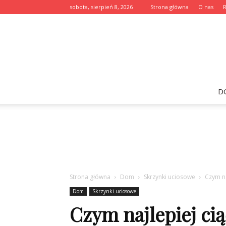
sobota, sierpień 8, 2026
Strona główna
O nas
D
Strona główna
Dom
Skrzynki uciosowe
Czym na
Dom
Skrzynki uciosowe
Czym najlepiej cią