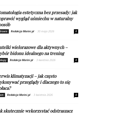
tomatologia estetyczna bez przesady: jak
oprawić wygląd uśmiechu w naturalny
posób
Redakcja Morini.pl
-
30 maja 2026
drowie
0
utelki wielorazowe dla aktywnych –
ybór bidonu idealnego na trening
Redakcja Morini.pl
-
3 kwietnia 2026
akupy
0
erwis klimatyzacji – jak często
ykonywać przeglądy i dlaczego to się
płaca?
Redakcja Morini.pl
-
3 kwietnia 2026
om
0
ak skutecznie wykorzystać odstraszacz