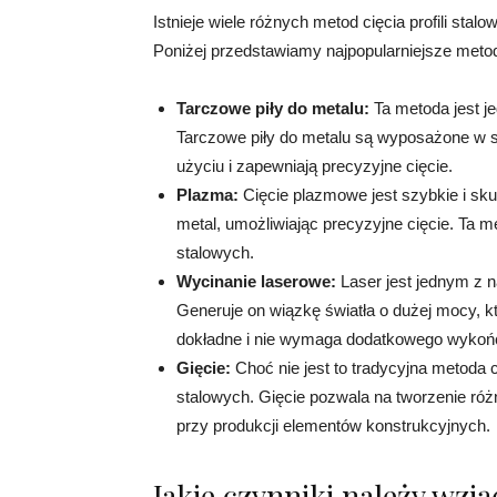
Istnieje wiele różnych metod cięcia profili stal
Poniżej przedstawiamy najpopularniejsze metod
Tarczowe piły do metalu:
Ta metoda jest je
Tarczowe piły do metalu są wyposażone w spe
użyciu i zapewniają precyzyjne cięcie.
Plazma:
Cięcie plazmowe jest szybkie i sku
metal, umożliwiając precyzyjne cięcie. Ta me
stalowych.
Wycinanie laserowe:
Laser jest jednym z n
Generuje on wiązkę światła o dużej mocy, kt
dokładne i nie wymaga dodatkowego wykońc
Gięcie:
Choć nie jest to tradycyjna metoda c
stalowych. Gięcie pozwala na tworzenie różn
przy produkcji elementów konstrukcyjnych.
Jakie czynniki należy wz