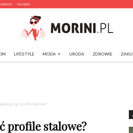
Reklama
Kontakt
OM
LIFESTYLE
MODA
URODA
ZDROWIE
ZAKU
Morini.pl
jlepiej ciąć profile stalowe?
ć profile stalowe?