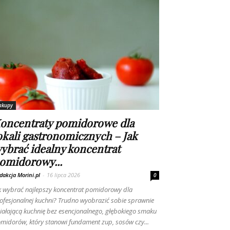
akupy
oncentraty pomidorowe dla
okali gastronomicznych – Jak
ybrać idealny koncentrat
omidorowy...
dakcja Morini.pl
-
16 lipca 2026
0
k wybrać najlepszy koncentrat pomidorowy dla
ofesjonalnej kuchni? Trudno wyobrazić sobie sprawnie
iałającą kuchnię bez esencjonalnego, głębokiego smaku
midorów, który stanowi fundament zup, sosów czy...