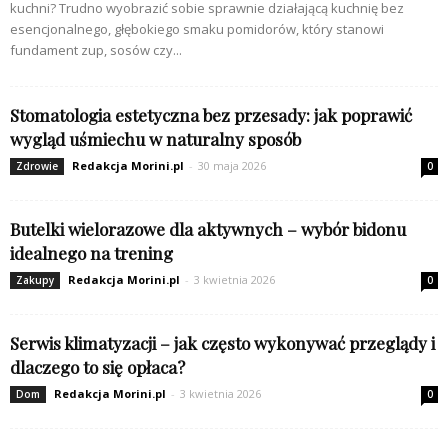
kuchni? Trudno wyobrazić sobie sprawnie działającą kuchnię bez
esencjonalnego, głębokiego smaku pomidorów, który stanowi
fundament zup, sosów czy...
Stomatologia estetyczna bez przesady: jak poprawić
wygląd uśmiechu w naturalny sposób
Redakcja Morini.pl
-
30 maja 2026
Zdrowie
0
Butelki wielorazowe dla aktywnych – wybór bidonu
idealnego na trening
Redakcja Morini.pl
-
3 kwietnia 2026
Zakupy
0
Serwis klimatyzacji – jak często wykonywać przeglądy i
dlaczego to się opłaca?
Redakcja Morini.pl
-
3 kwietnia 2026
Dom
0