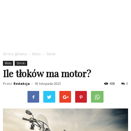
Strona główna
Moto
Silniki
Moto
Silniki
Ile tłoków ma motor?
Przez
Redakcja
-
18 listopada 2023
459
0