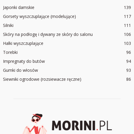
Japonki damskie
139
Gorsety wyszczuplające (modelujące)
117
Silniki
111
Skóry na podłogę i dywany ze skóry do salonu
106
Halki wyszczuplające
103
Torebki
96
Impregnaty do butów
94
Gumki do włosów
93
Siewniki ogrodowe (rozsiewacze ręczne)
86