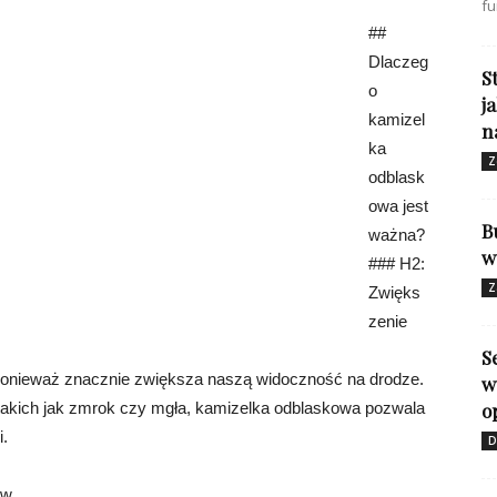
fu
##
Dlaczeg
S
o
j
kamizel
n
ka
Z
odblask
owa jest
B
ważna?
w
### H2:
Z
Zwięks
zenie
S
ponieważ znacznie zwiększa naszą widoczność na drodze.
w
takich jak zmrok czy mgła, kamizelka odblaskowa pozwala
o
.
D
ów