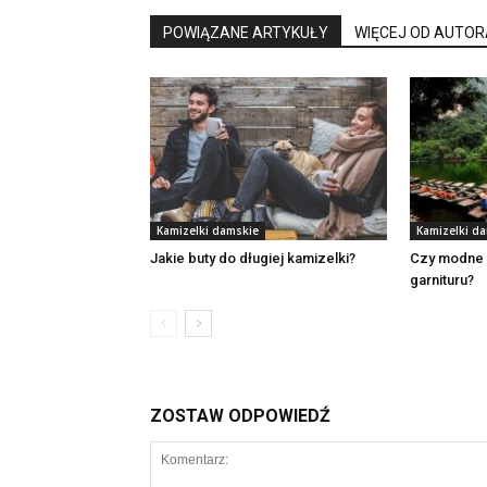
POWIĄZANE ARTYKUŁY
WIĘCEJ OD AUTOR
Kamizelki damskie
Kamizelki d
Jakie buty do długiej kamizelki?
Czy modne 
garnituru?
ZOSTAW ODPOWIEDŹ