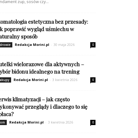
ndament zup, sosów czy...
tomatologia estetyczna bez przesady:
ak poprawić wygląd uśmiechu w
aturalny sposób
Redakcja Morini.pl
-
30 maja 2026
drowie
0
utelki wielorazowe dla aktywnych –
ybór bidonu idealnego na trening
Redakcja Morini.pl
-
3 kwietnia 2026
akupy
0
erwis klimatyzacji – jak często
ykonywać przeglądy i dlaczego to się
płaca?
Redakcja Morini.pl
-
3 kwietnia 2026
om
0