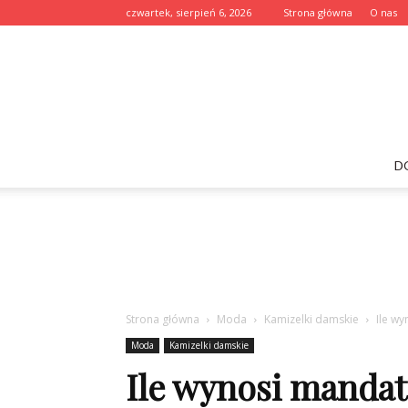
czwartek, sierpień 6, 2026
Strona główna
O nas
D
Strona główna
Moda
Kamizelki damskie
Ile w
Moda
Kamizelki damskie
Ile wynosi mandat