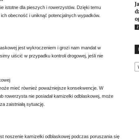
J
e istotne dla pieszych i rowerzystów. Dzięki temu
d
ich obecność i uniknąć potencjalnych wypadków.
o
Z
laskowej jest wykroczeniem i grozi nam mandat w
imy uiścić w przypadku kontroli drogowej, jeśli nie
Ka
kowej
 może mieć również poważniejsze konsekwencje. W
b rowerzysta nie posiadał kamizelki odblaskowej, może
a zaistniałą sytuację.
t noszenie kamizelki odblaskowej podczas poruszania się