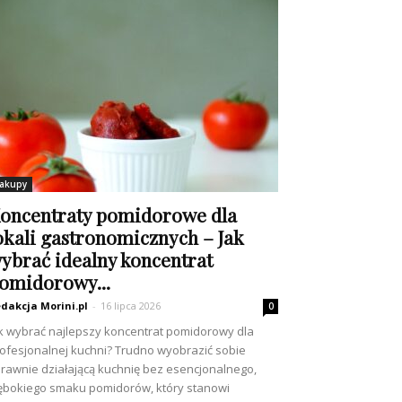
akupy
oncentraty pomidorowe dla
okali gastronomicznych – Jak
ybrać idealny koncentrat
omidorowy...
dakcja Morini.pl
-
16 lipca 2026
0
k wybrać najlepszy koncentrat pomidorowy dla
ofesjonalnej kuchni? Trudno wyobrazić sobie
rawnie działającą kuchnię bez esencjonalnego,
ębokiego smaku pomidorów, który stanowi