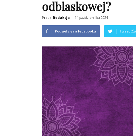
odblaskowej?
Przez
Redakcja
-
14 października 2024
Podziel się na Facebooku
Tweet (Ćw