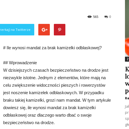
565
0
ierkaj) na Twitterze
# Ile wynosi mandat za brak kamizelki odblaskowej?
Z
## Wprowadzenie
K
W dzisiejszych czasach bezpieczeństwo na drodze jest
l
niezwykle istotne. Jednym z elementów, które mają na
w
celu zwiększenie widoczności pieszych i rowerzystów
p
jest noszenie kamizelek odblaskowych. W przypadku
Re
braku takiej kamizelki, grozi nam mandat. W tym artykule
Ja
dowiesz się, ile wynosi mandat za brak kamizelki
pr
odblaskowej oraz dlaczego warto dbać o swoje
sp
bezpieczeństwo na drodze.
gł