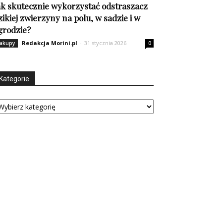
ak skutecznie wykorzystać odstraszacz
zikiej zwierzyny na polu, w sadzie i w
grodzie?
Redakcja Morini.pl
-
31 stycznia 2026
akupy
0
Kategorie
tegorie