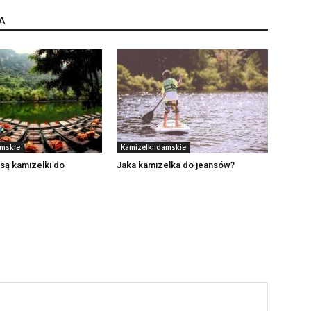
A
amskie
Kamizelki damskie
są kamizelki do
Jaka kamizelka do jeansów?