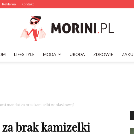
Reklama
Kontakt
OM
LIFESTYLE
MODA
URODA
ZDROWIE
ZAKU
Morini.pl
ynosi mandat za brak kamizelki odblaskowej?
 za brak kamizelki