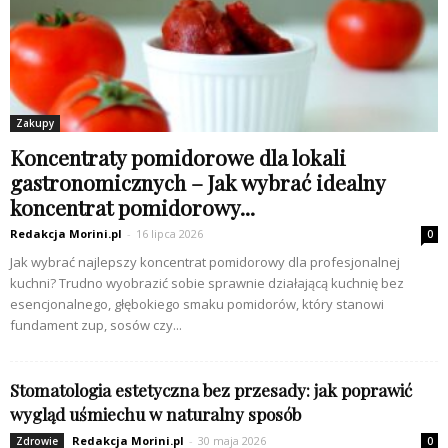
Zakupy
Koncentraty pomidorowe dla lokali
gastronomicznych – Jak wybrać idealny
koncentrat pomidorowy...
Redakcja Morini.pl
-
16 lipca 2026
0
Jak wybrać najlepszy koncentrat pomidorowy dla profesjonalnej
kuchni? Trudno wyobrazić sobie sprawnie działającą kuchnię bez
esencjonalnego, głębokiego smaku pomidorów, który stanowi
fundament zup, sosów czy...
Stomatologia estetyczna bez przesady: jak poprawić
wygląd uśmiechu w naturalny sposób
Redakcja Morini.pl
-
30 maja 2026
Zdrowie
0