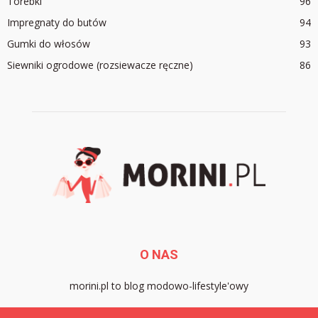
Torebki
96
Impregnaty do butów
94
Gumki do włosów
93
Siewniki ogrodowe (rozsiewacze ręczne)
86
O NAS
morini.pl to blog modowo-lifestyle'owy