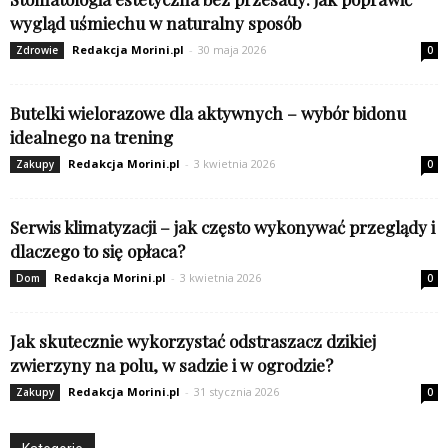
wygląd uśmiechu w naturalny sposób
Redakcja Morini.pl
-
30 maja 2026
Zdrowie
0
Butelki wielorazowe dla aktywnych – wybór bidonu
idealnego na trening
Redakcja Morini.pl
-
3 kwietnia 2026
Zakupy
0
Serwis klimatyzacji – jak często wykonywać przeglądy i
dlaczego to się opłaca?
Redakcja Morini.pl
-
3 kwietnia 2026
Dom
0
Jak skutecznie wykorzystać odstraszacz dzikiej
zwierzyny na polu, w sadzie i w ogrodzie?
Redakcja Morini.pl
-
31 stycznia 2026
Zakupy
0