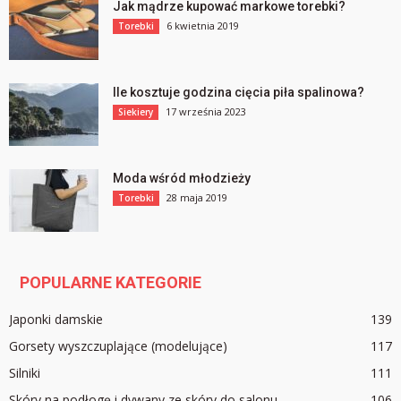
Jak mądrze kupować markowe torebki?
6 kwietnia 2019
Torebki
Ile kosztuje godzina cięcia piła spalinowa?
17 września 2023
Siekiery
Moda wśród młodzieży
28 maja 2019
Torebki
POPULARNE KATEGORIE
Japonki damskie
139
Gorsety wyszczuplające (modelujące)
117
Silniki
111
Skóry na podłogę i dywany ze skóry do salonu
106