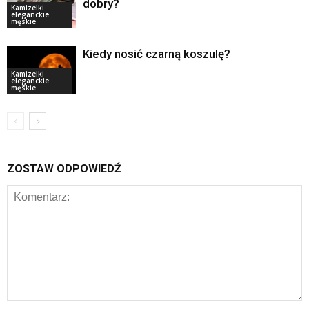
dobry?
Kamizelki
eleganckie
męskie
Kiedy nosić czarną koszulę?
Kamizelki
eleganckie
męskie
ZOSTAW ODPOWIEDŹ