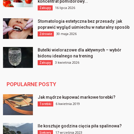
koncentrat pomidorowy...
16 lipca 2026
Zakupy
Stomatologia estetyczna bez przesady: jak
poprawić wygląd uśmiechu w naturalny sposób
30 maja 2026
Zdrowie
Butelki wielorazowe dla aktywnych – wybór
bidonu idealnego na trening
3 kwietnia 2026
Zakupy
POPULARNE POSTY
Jak mądrze kupować markowe torebki?
6 kwietnia 2019
Torebki
Ile kosztuje godzina cięcia piła spalinowa?
17 września 2023
Siekiery