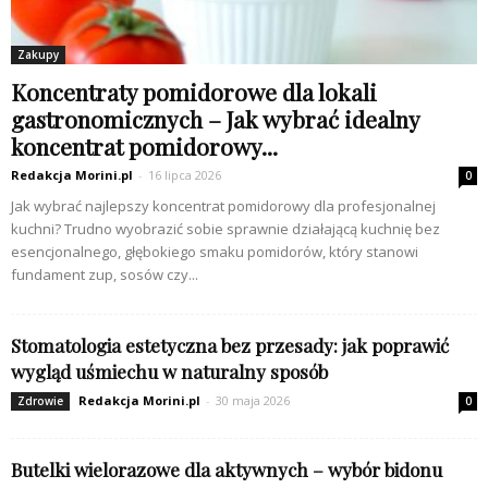
Zakupy
Koncentraty pomidorowe dla lokali
gastronomicznych – Jak wybrać idealny
koncentrat pomidorowy...
Redakcja Morini.pl
-
16 lipca 2026
0
Jak wybrać najlepszy koncentrat pomidorowy dla profesjonalnej
kuchni? Trudno wyobrazić sobie sprawnie działającą kuchnię bez
esencjonalnego, głębokiego smaku pomidorów, który stanowi
fundament zup, sosów czy...
Stomatologia estetyczna bez przesady: jak poprawić
wygląd uśmiechu w naturalny sposób
Redakcja Morini.pl
-
30 maja 2026
Zdrowie
0
Butelki wielorazowe dla aktywnych – wybór bidonu