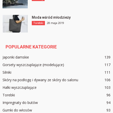
Moda wśród młodzieży
28 maja 2019
Torebki
POPULARNE KATEGORIE
Japonki damskie
139
Gorsety wyszczuplające (modelujące)
117
Silniki
111
Skóry na podłogę i dywany ze skóry do salonu
106
Halki wyszczuplające
103
Torebki
96
Impregnaty do butów
94
Gumki do włosów
93