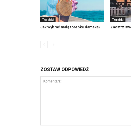
Torebki
Torebki
Jak wybrać małą torebkę damską?
Zaostrz swó
ZOSTAW ODPOWIEDŹ