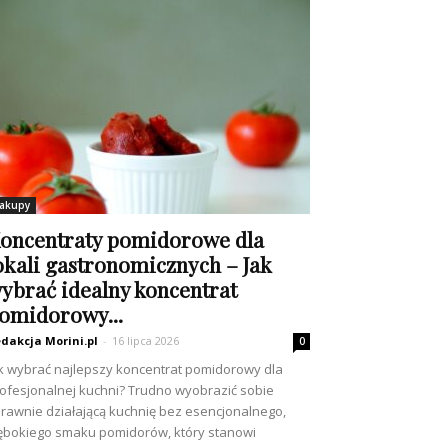
akupy
oncentraty pomidorowe dla
okali gastronomicznych – Jak
ybrać idealny koncentrat
omidorowy...
dakcja Morini.pl
-
16 lipca 2026
0
k wybrać najlepszy koncentrat pomidorowy dla
ofesjonalnej kuchni? Trudno wyobrazić sobie
rawnie działającą kuchnię bez esencjonalnego,
ębokiego smaku pomidorów, który stanowi