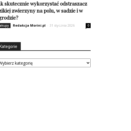
ak skutecznie wykorzystać odstraszacz
zikiej zwierzyny na polu, w sadzie i w
grodzie?
Redakcja Morini.pl
-
31 stycznia 2026
akupy
0
Kategorie
tegorie