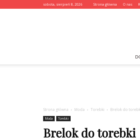
sobota, sierpień 8, 2026
Strona główna
O nas
D
Strona główna
Moda
Torebki
Brelok do torebk
Moda
Torebki
Brelok do torebki