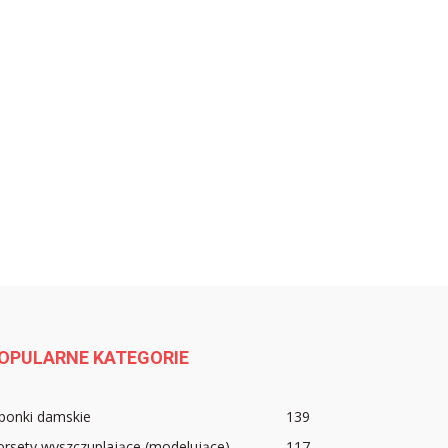
OPULARNE KATEGORIE
ponki damskie
139
rsety wyszczuplające (modelujące)
117