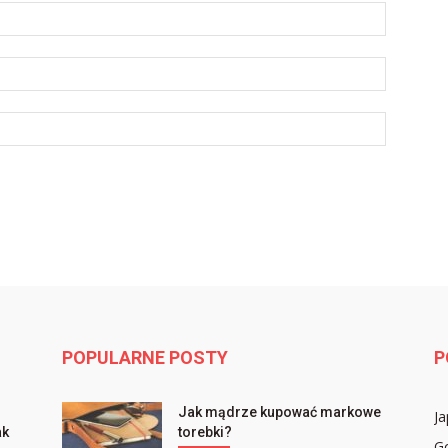
POPULARNE POSTY
P
Jak mądrze kupować markowe
Ja
ak
torebki?
Go