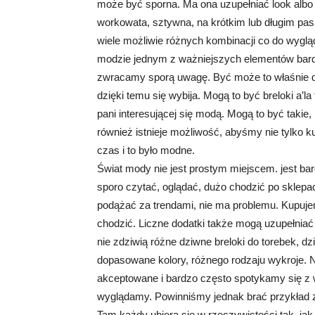
może być sporna. Ma ona uzupełniać look albo s
workowata, sztywna, na krótkim lub długim pa
wiele możliwie różnych kombinacji co do wyglą
modzie jednym z ważniejszych elementów bardzo 
zwracamy sporą uwagę. Być może to właśnie d
dzięki temu się wybija. Mogą to być breloki a’la 
pani interesującej się modą. Mogą to być takie, 
również istnieje możliwość, abyśmy nie tylko kup
czas i to było modne.
Świat mody nie jest prostym miejscem. jest b
sporo czytać, oglądać, dużo chodzić po sklepa
podążać za trendami, nie ma problemu. Kupuje
chodzić. Liczne dodatki także mogą uzupełniać 
nie zdziwią różne dziwne breloki do torebek, d
dopasowane kolory, różnego rodzaju wykroje. 
akceptowane i bardzo często spotykamy się z 
wyglądamy. Powinniśmy jednak brać przykład 
Tam każdy ubiera się w rzeczywistości tak, jak