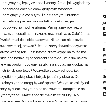
fu
czujemy się lepiej ze sobą i wiemy, że to, jak wyglądamy,
odpowiada obecnie obowiązującym zasadom.
pamiętajmy także o tym, że nie samymi ubraniami
S
kobieta się prezentuje i nie tylko dzięki nim, jest
j
odpowiednio modnie ubrana. Pamiętajmy również o
n
licznych dodatkach, fryzurze oraz makijażu. Całość musi
Z
ównież musi do siebie pasować. Nikt z nas nie będzie
ypowo weselnej, prawda? Jest to zdecydowanie oczywiste.
B
ardzo ważną rolę. Jest istotna przez wgląd na to, że ma
w
aśnie ona nadaje jej odpowiedni charakter, w jakim należy
Z
e – na płaskim obcasie, szpilki, na słupku, na klocku, na
 letnie lub sportowe? Wszystko zależy od tego, jaki
S
ystkim z jakiej okazji lub jak jesteśmy ubrane. Do
w
ie kolorystyczne mogą bywać sporne. Wszystko zależy od
o
olory były całkowitym przeciwieństwem i kompletnie do
D
asymetryczne? Może spodnie mają mieć dziury? No
ym wyzwaniem. A co w kwestii torebki? Tu również sprawa