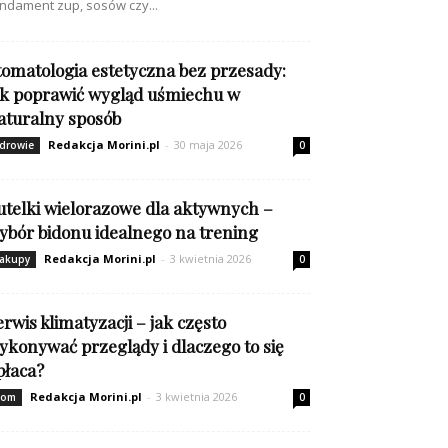
ndament zup, sosów czy...
tomatologia estetyczna bez przesady:
ak poprawić wygląd uśmiechu w
aturalny sposób
Redakcja Morini.pl
-
30 maja 2026
drowie
0
utelki wielorazowe dla aktywnych –
ybór bidonu idealnego na trening
Redakcja Morini.pl
-
3 kwietnia 2026
akupy
0
erwis klimatyzacji – jak często
ykonywać przeglądy i dlaczego to się
płaca?
Redakcja Morini.pl
-
3 kwietnia 2026
om
0