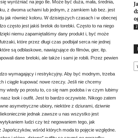
ię wyróżniać na jego tle. Może być duża, mała, średnia,
J
sku, z dwoma uchami lub jednym, z zamkiem lub bez. jest
d
du jak również koloru. W dzisiejszych czasach i w obecnej
o
często jest jakiś brelok do torebki. Często to na niego
Z
zięki niemu zapamiętaliśmy dany produkt i, być może
futrzaki, które przez długi czas podbijał serca nie jednej
które są odblaskowe, nawiązujące do filmów, gier, itp.
owali dane breloki, ale także i sami je robili. Przez pewien
Ka
ardzo wymagający i restrykcyjny. Aby być modnym, trzeba
ch i ciągle kupować nowe rzeczy. Jeśli nie chcemy
my wtedy po prostu to, co się nam podoba i w czym lubimy
nasz look i outfit. Jest to bardzo oczywiste. Nikogo zatem
ziwne asymetryczne ubiory, niektóre z dziurami, dziwnie
Niekoniecznie jednak zawsze u nas wszystko jest
wytykaniem ludzi czy też negowaniem tego, jak
z Japończyków, wśród których moda to pojęcie względne.
 chce i różne „dziwne” outfity są czymś na porządku