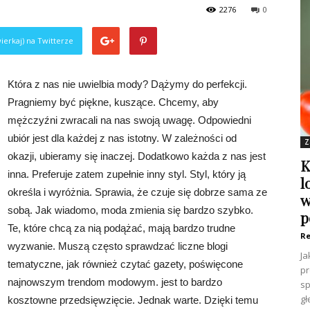
2276
0
ierkaj) na Twitterze
Która z nas nie uwielbia mody? Dążymy do perfekcji.
Pragniemy być piękne, kuszące. Chcemy, aby
mężczyźni zwracali na nas swoją uwagę. Odpowiedni
ubiór jest dla każdej z nas istotny. W zależności od
Z
okazji, ubieramy się inaczej. Dodatkowo każda z nas jest
K
inna. Preferuje zatem zupełnie inny styl. Styl, który ją
l
określa i wyróżnia. Sprawia, że czuje się dobrze sama ze
w
sobą. Jak wiadomo, moda zmienia się bardzo szybko.
p
Te, które chcą za nią podążać, mają bardzo trudne
Re
wyzwanie. Muszą często sprawdzać liczne blogi
Ja
tematyczne, jak również czytać gazety, poświęcone
pr
najnowszym trendom modowym. jest to bardzo
sp
gł
kosztowne przedsięwzięcie. Jednak warte. Dzięki temu