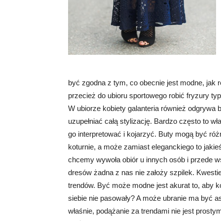
być zgodna z tym, co obecnie jest modne, jak r
przecież do ubioru sportowego robić fryzury t
W ubiorze kobiety galanteria również odgrywa b
uzupełniać całą stylizację. Bardzo często to wł
go interpretować i kojarzyć. Buty mogą być różn
koturnie, a może zamiast eleganckiego to jakieś
chcemy wywoła obiór u innych osób i przede wsz
dresów żadna z nas nie założy szpilek. Kwest
trendów. Być może modne jest akurat to, aby k
siebie nie pasowały? A może ubranie ma być 
właśnie, podążanie za trendami nie jest prost